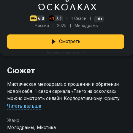
6.0
7.1
1 Сезон
18+
Россия
2025
Мелодрамы
Смотреть
Танго на осколках (сезон 1)
Сюжет
Мистическая мелодрама о прощении и обретении
новой себя. 1 сезон сериала «Танго на осколках»
можно смотреть онлайн. Корпоративному юристу
Норе нет равных. Она знает, как спасти
Читать дальше
безнадежное дело и разговорить непростых
клиентов. Суровая на работе женщина непреклонна
Жанр
и в личной жизни. Героиня строга к себе, сыну-
Мелодрамы, Мистика