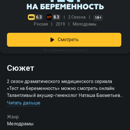
6.3
8.3
2 Сезона
18+
Россия
2019
Мелодрамы
Смотреть
Тест на беременность (сезон 2)
Сюжет
2 сезон драматического медицинского сериала
«Тест на беременность» можно смотреть онлайн.
Талантливый акушер-гинеколог Наташа Бахметьева
уже год находится в декретном отпуске. Вместе с
Читать дальше
возлюбленным, неонатологом Андреем
Лазаревым, она воспитывает сына Мишу. Идиллия
Жанр
семейной жизни рушится, когда в ее родном
Мелодрамы