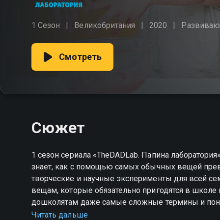
1 Сезон
Великобритания
2020
Развива
Смотреть
Сюжет
1 сезон сериала «TheDADLab. Папина лаборатория
знает, как с помощью самых обычных вещей прев
творческие и научные эксперименты для всей сем
вещам, которые обязательно пригодятся в школе 
дошколятам даже самые сложные термины и поня
знакомыми им игрушками, домашней утварью и о
Читать дальше