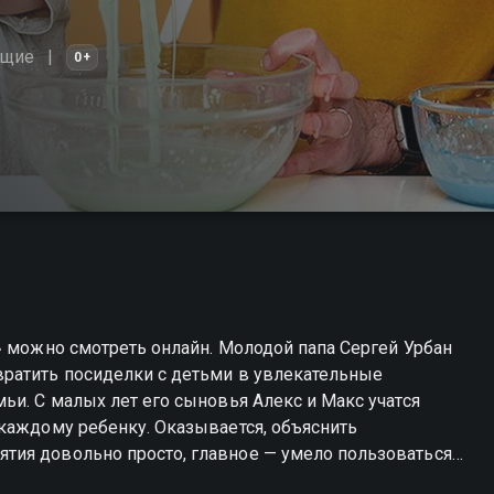
ющие
0+
» можно смотреть онлайн. Молодой папа Сергей Урбан
ратить посиделки с детьми в увлекательные
ьи. С малых лет его сыновья Алекс и Макс учатся
каждому ребенку. Оказывается, объяснить
тия довольно просто, главное — умело пользоваться
бычной водой. А еще можно устраивать вечера