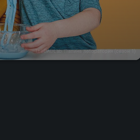
TheDADLab. Папина лаборатория (сезон 1)