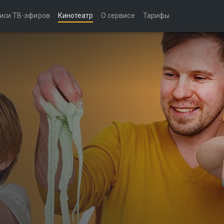
иси ТВ-эфиров
Кинотеатр
О сервисе
Тарифы