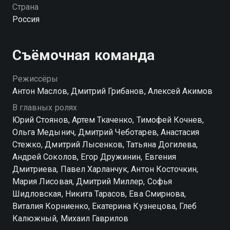
воплотили Юрий Стоянов, Артём Ткаченко,
Страна
Екатерина Кузнецова, Глеб Калюжный. Столичный
Россия
сыщик Иван берется за запутанное дело. Теперь
клану деда Славы требуется срочно вычислить
истинного душегуба. Иначе бессмертную семью
Съёмочная команда
ждет неминуемое разоблачение, либо жестокая
кара от суровых «хранителей». Смотри первый
Режиссёры
сезон Вампиров средней полосы в хорошем
Антон Маслов, Дмитрий Грибанов, Алексей Акимов
качестве в приложении Смотрёшка.
В главных ролях
Юрий Стоянов, Артем Ткаченко, Тимофей Кочнев,
Посмотреть онлайн 1 сезон сериала Вампиры
Ольга Медынич, Дмитрий Чеботарев, Анастасия
средней полосы вы можете совершенно бесплатно
Стежко, Дмитрий Лысенков, Татьяна Догилева,
в хорошем HD качестве на Смотрёшке
Андрей Соколов, Егор Дружинин, Евгения
Дмитриева, Павел Харланчук, Антон Косточкин,
Мария Лисовая, Дмитрий Миллер, Софья
Шидловская, Никита Тарасов, Ева Смирнова,
Виталия Корниенко, Екатерина Кузнецова, Глеб
Калюжный, Михаил Гаврилов