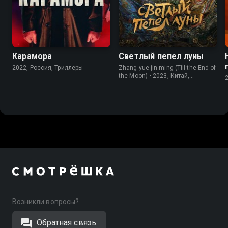
7.0
6.1
8.6
8.2
Карамора
Светлый пепел луны
2022, Россия, Триллеры
Zhang yue jin ming (Till the End of
the Moon) • 2023, Китай,
Мелодрамы
Возникли вопросы?
Обратная связь