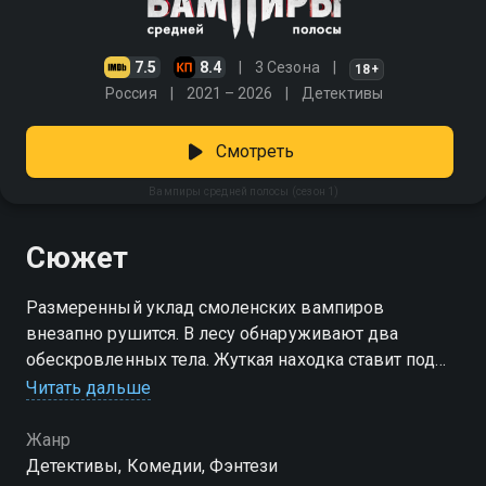
7.5
8.4
3 Сезона
18+
Россия
2021 – 2026
Детективы
Смотреть
Вампиры средней полосы (сезон 1)
Сюжет
Размеренный уклад смоленских вампиров
внезапно рушится. В лесу обнаруживают два
обескровленных тела. Жуткая находка ставит под
удар многовековое сосуществование нечисти и
Читать дальше
простых горожан. Фэнтезийная комедия Антона
Маслова гармонично сочетает элементы мрачного
Жанр
детектива. Центральные образы виртуозно
Детективы, Комедии, Фэнтези