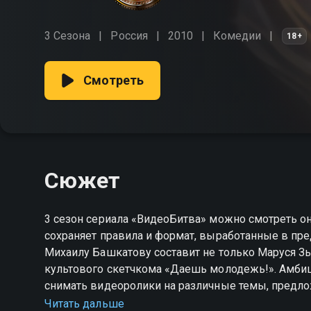
3 Сезона
Россия
2010
Комедии
18+
Смотреть
Сюжет
3 сезон сериала «ВидеоБитва» можно смотреть о
сохраняет правила и формат, выработанные в пр
Михаилу Башкатову составит не только Маруся З
культового скетчкома «Даешь молодежь!». Амби
снимать видеоролики на различные темы, предло
победители прошлых лет вроде музыкального ко
Читать дальше