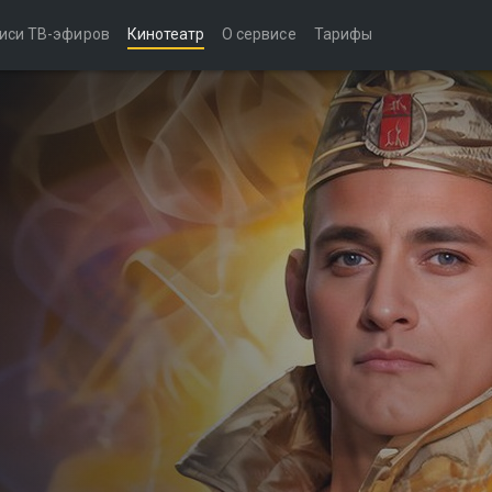
иси ТВ-эфиров
Кинотеатр
О сервисе
Тарифы