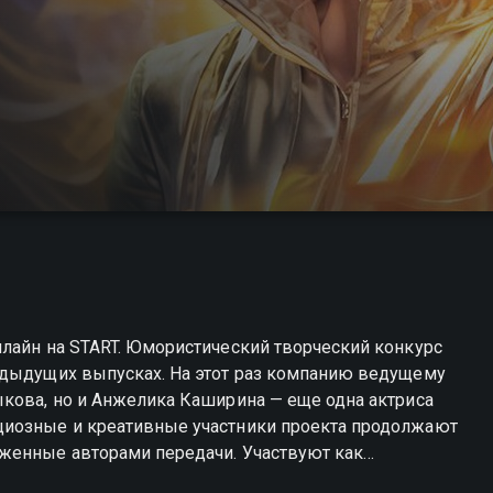
нлайн на START. Юмористический творческий конкурс
едыдущих выпусках. На этот раз компанию ведущему
ыкова, но и Анжелика Каширина — еще одна актриса
циозные и креативные участники проекта продолжают
женные авторами передачи. Участвуют как
ллектива «Не мОщные» и белорусского