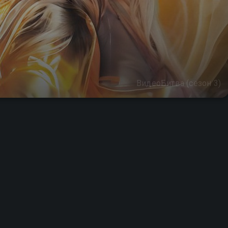
ВидеоБитва (сезон 3)