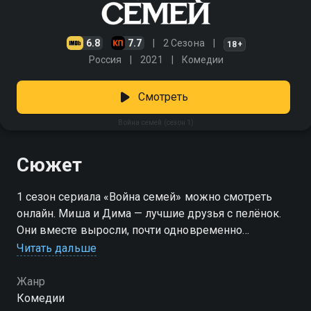
6.8
7.7
2 Сезона
18+
Россия
2021
Комедии
Смотреть
Война семей (сезон 1)
Сюжет
1 сезон сериала «Война семей» можно смотреть
онлайн. Миша и Дима — лучшие друзья с пелёнок.
Они вместе выросли, почти одновременно
женились и завели детей. У Миши и Тани появилась
Читать дальше
дочь Лена и сын Вадим, а у Димы и Даши — дочь
Арина. Друзья были столь неразлучны, что купили
Жанр
один общий участок, построили там два дома и жили
Комедии