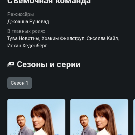
Съёмочная команда
Режиссёры
Джоанна Руневад
В главных ролях
Тува Новотны, Хоаким Фьелструп, Сиселла Кайл,
Йохан Хеденберг
Сезоны и серии
Сезон 1