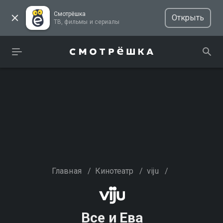
Смотрёшка
Открыть
ТВ, фильмы и сериалы
Главная
/
Кинотеатр
/
viju
/
Все и Ева