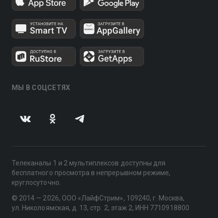
МЫ В СОЦСЕТЯХ
Телеканалы 1 и 2 мультиплексов доступны для
бесплатного просмотра в непрерывном режиме,
круглосуточно.
© 2014 — 2026, ООО «ЛайфСтрим», 109240, г. Москва,
ул. Николоямская, д. 13, стр. 2, этаж 2, ИНН 7710918800