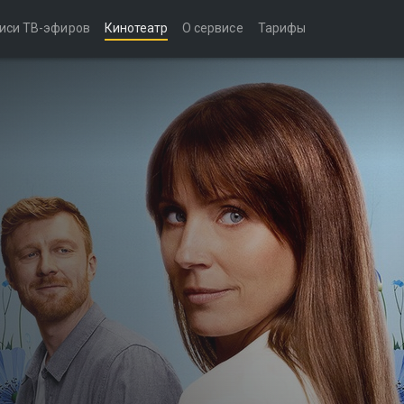
иси ТВ-эфиров
Кинотеатр
О сервисе
Тарифы