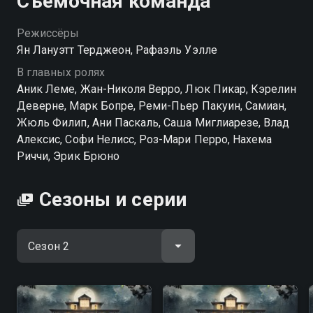
Съёмочная команда
Режиссёры
Ян Лануэтт Терджеон, Рафаэль Уэлле
В главных ролях
Аник Леме, Жан-Николя Верро, Люк Пикар, Кэрелин
Деверне, Марк Бопре, Реми-Пьер Пакуин, Самиан,
Жюль Филип, Ани Паскаль, Саша Миглиарезе, Влад
Алексис, Софи Нелисс, Роз-Мари Перро, Нахема
Риччи, Эрик Брюно
Сезоны и серии