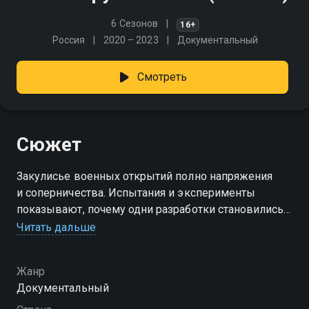
6 Сезонов
16+
Россия
2020 – 2023
Документальный
Смотреть
Сюжет
Закулисье военных открытий полно напряжения
и соперничества. Испытания и эксперименты
показывают, почему одни разработки становились
легендой, а другие уходили в тень. Каждое новое
Читать дальше
оружие меняло исход сражений, влияло
на стратегии государств и оставляло след в истории,
Жанр
раскрывая изобретательность и гений создателей.
Документальный
Посмотреть онлайн 3 сезон сериала Битва