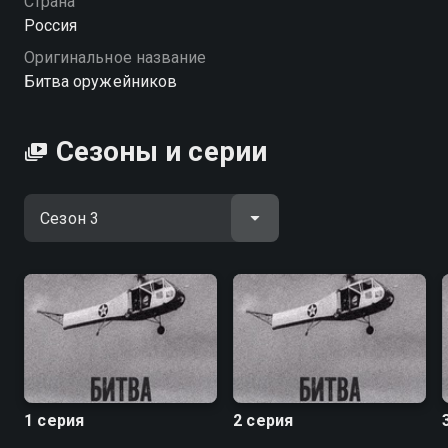
Страна
оружейников вы можете совершенно бесплатно в
Россия
хорошем HD качестве на Смотрёшке
Оригинальное название
Битва оружейников
Сезоны и серии
1 серия
2 серия