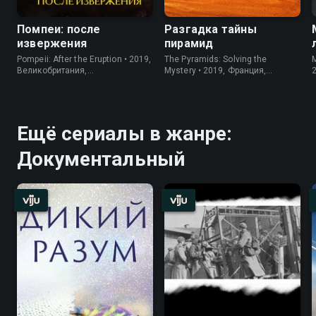
Помпеи: после
Разгадка тайны
извержения
пирамид
Pompeii: After the Eruption • 2019,
The Pyramids: Solving the
M
Великобритания,
Mystery • 2019, Франция,
Документальный
Документальный
Ещё сериалы в жанре:
Документальный