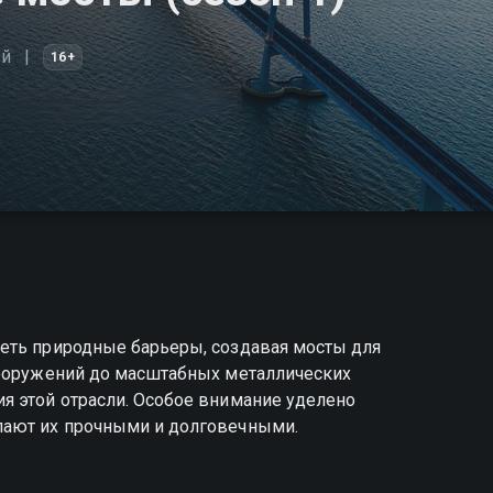
ый
16+
еть природные барьеры, создавая мосты для
сооружений до масштабных металлических
я этой отрасли. Особое внимание уделено
лают их прочными и долговечными.
диозные мосты вы можете совершенно бесплатно в