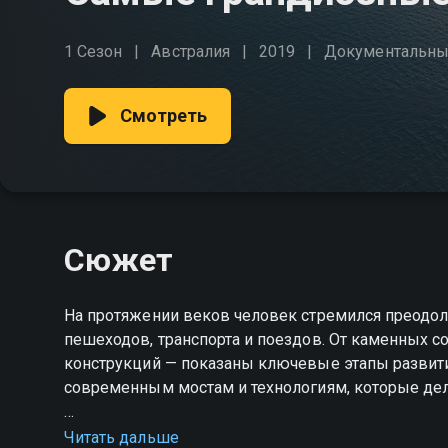
1 Сезон
Австралия
2019
Документальн
Смотреть
Сюжет
На протяжении веков человек стремился преодол
пешеходов, транспорта и поездов. От каменных 
конструкций — показаны ключевые этапы развити
современным мостам и технологиям, которые де
Посмотреть онлайн 1 сезон сериала Самые гран
Читать дальше