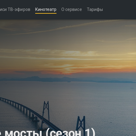
иси ТВ-эфиров
Кинотеатр
О сервисе
Тарифы
мосты (сезон 1)