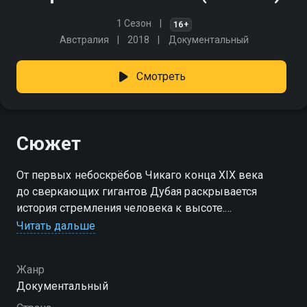
1 Сезон
16+
Австралия
2018
Документальный
Смотреть
Сюжет
От первых небоскрёбов Чикаго конца XIX века
до сверкающих гигантов Дубая раскрывается
история стремления человека к высоте.
Архитекторы и инженеры разных эпох находили
Читать дальше
смелые решения, преодолевая законы гравитации
и пространства. Эти здания стали символами
Жанр
прогресса, амбиций и неутолимого желания
Документальный
покорять небо.