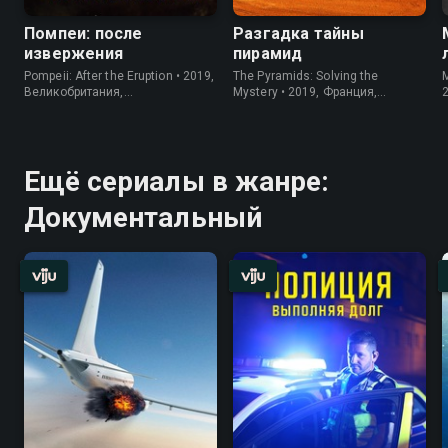
Помпеи: после
Разгадка тайны
извержения
пирамид
Pompeii: After the Eruption • 2019,
The Pyramids: Solving the
M
Великобритания,
Mystery • 2019, Франция,
Документальный
Документальный
Ещё сериалы в жанре:
Документальный