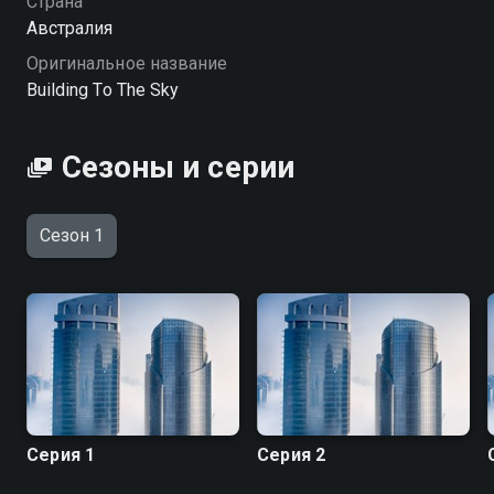
Страна
Посмотреть онлайн 1 сезон сериала Стройка в
Австралия
небесах вы можете совершенно бесплатно в
Оригинальное название
хорошем HD качестве на Смотрёшке
Building To The Sky
Сезоны и серии
Сезон 1
Серия 1
Серия 2