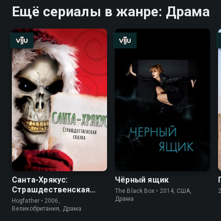
Ещё сериалы в жанре: Драма
Санта-Хрякус:
Чёрный ящик
Страшдественская
The Black Box • 2014, США,
сказка
Драма
Hogfather • 2006,
Великобритания, Драма