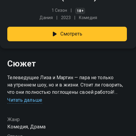
1 Сезон
18+
Дания
2023
Комедия
Смотреть
Сюжет
Телеведущие Лиза и Мартин — пара не только
на утреннем шоу, но и в жизни. Стоит ли говорить,
что они полностью поглощены своей работой!
Поэтому когда на их шоу начинаются сложные
Читать дальше
времена, они рискуют не только потерять дело всей
жизни, но и разрушить свои отношения…
Жанр
Комедия, Драма
Посмотреть онлайн 1 сезон сериала Хаос вы
можете совершенно бесплатно в хорошем HD