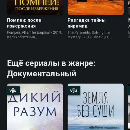
Помпеи: после
Разгадка тайны
извержения
пирамид
Pompeii: After the Eruption • 2019,
The Pyramids: Solving the
M
Великобритания,
Mystery • 2019, Франция,
Документальный
Документальный
Ещё сериалы в жанре:
Документальный