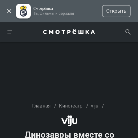
Смотрёшка
Открыть
ТВ, фильмы и сериалы
Главная
/
Кинотеатр
/
viju
/
Динозавры вместе со