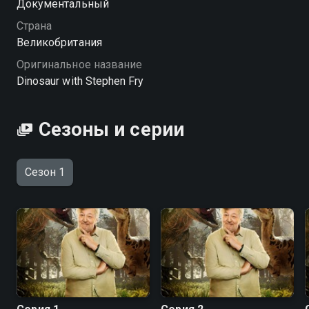
Документальный
назад.
Страна
Посмотреть онлайн 1 сезон сериала Динозавры
Великобритания
вместе со Стивеном Фраем вы можете совершенно
Оригинальное название
бесплатно в хорошем HD качестве на Смотрёшке
Dinosaur with Stephen Fry
Сезоны и серии
Сезон 1