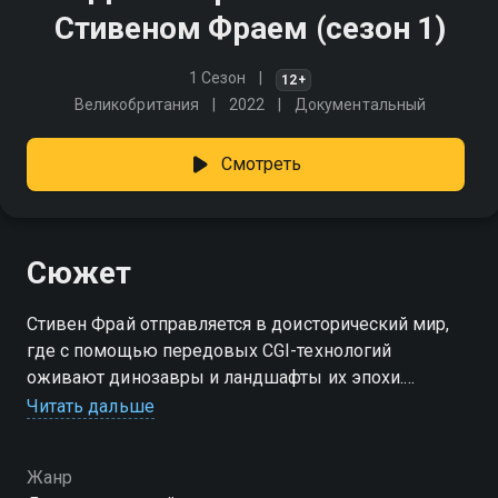
Стивеном Фраем (сезон 1)
1 Сезон
12+
Великобритания
2022
Документальный
Смотреть
Сюжет
Стивен Фрай отправляется в доисторический мир,
где с помощью передовых CGI-технологий
оживают динозавры и ландшафты их эпохи.
Гиперреалистичная среда на 360 градусов
Читать дальше
воссоздаёт юрские джунгли и меловые равнины,
позволяя исследовать поведение древних существ
Жанр
и экосистемы Земли, исчезнувшие миллионы лет