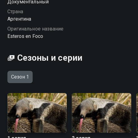
Документальный
бесплатно в хорошем HD качестве на Смотрёшке
Страна
Аргентина
Оригинальное название
Esteros en Foco
Сезоны и серии
Сезон 1