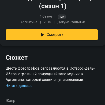
(сезон 1)
1 Сезон
12+
Аргентина
2015
Документальный
Смотреть
Сюжет
Шесть фотографов отправляются в Эстерос-дель-
Ибера, огромный природный заповедник в
Аргентине, который славится уникальными
пейзажами и богатым животным миром.
Читать дальше
Посмотреть онлайн 1 сезон сериала Заповедник
Жанр
Эстерос в фокусе вы можете совершенно