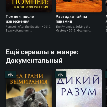
Помпеи: после
Разгадка тайны
извержения
пирамид
Pompeii: After the Eruption • 2019,
The Pyramids: Solving the
M
Великобритания,
Mystery • 2019, Франция,
Документальный
Документальный
Ещё сериалы в жанре:
Документальный