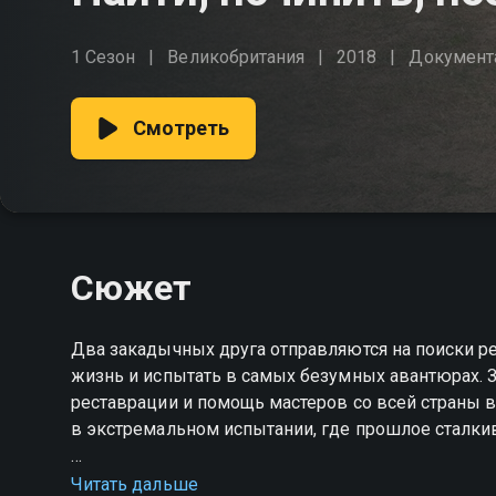
1 Сезон
Великобритания
2018
Документ
Смотреть
Сюжет
Два закадычных друга отправляются на поиски р
жизнь и испытать в самых безумных авантюрах. 
реставрации и помощь мастеров со всей страны
в экстремальном испытании, где прошлое сталкив
Посмотреть онлайн 1 сезон сериала Найти, почин
Читать дальше