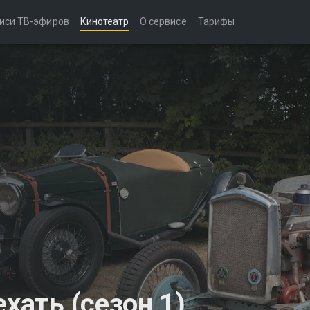
иси ТВ-эфиров
Кинотеатр
О сервисе
Тарифы
хать (сезон 1)