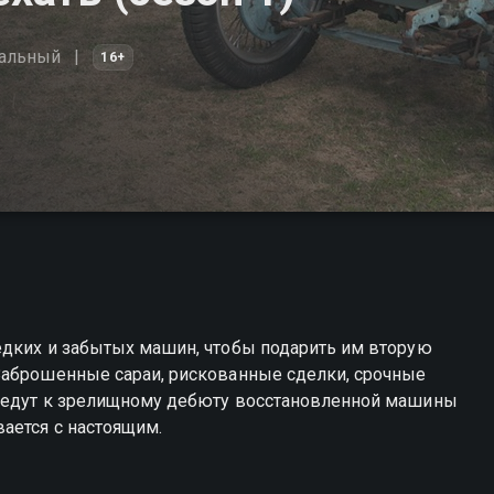
альный
16+
едких и забытых машин, чтобы подарить им вторую
Заброшенные сараи, рискованные сделки, срочные
 ведут к зрелищному дебюту восстановленной машины
ается с настоящим.
ить, поехать вы можете совершенно бесплатно в