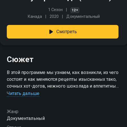
1 Сезон
12+
Канада
2020
Документальный
Смотреть
Сюжет
В этой программе мы узнаем, как возникли, из чего
состоят и как меняются рецепты изысканных тако,
сочных хот-догов, нежного шоколада и аппетитных
суши.
Читать дальше
Посмотреть онлайн 1 сезон сериала Популярная еда
Жанр
вы можете совершенно бесплатно в хорошем HD
Документальный
качестве на Смотрёшке