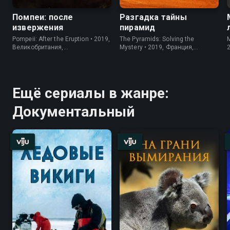
Помпеи: после
Разгадка тайны
извержения
пирамид
Pompeii: After the Eruption • 2019,
The Pyramids: Solving the
M
Великобритания,
Mystery • 2019, Франция,
Документальный
Документальный
Ещё сериалы в жанре:
Документальный