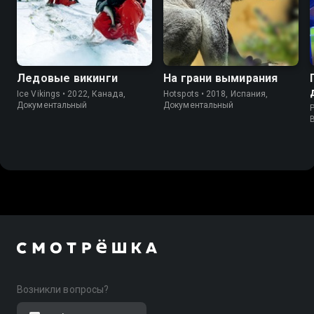
Ледовые викинги
На грани вымирания
Ice Vikings • 2022, Канада,
Hotspots • 2018, Испания,
Документальный
Документальный
P
Возникли вопросы?