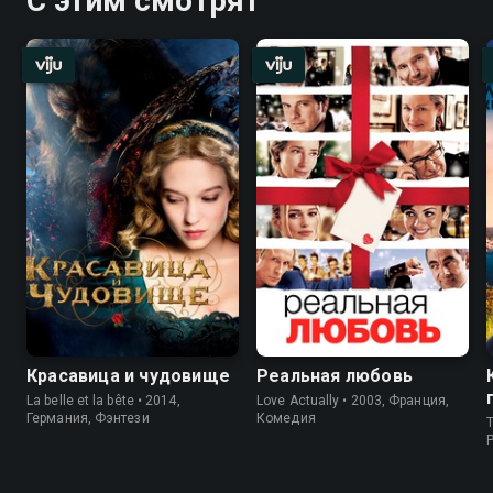
С этим смотрят
Красавица и чудовище
Реальная любовь
La belle et la bête • 2014,
Love Actually • 2003, Франция,
Германия, Фэнтези
Комедия
T
P