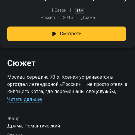
1 Сезон
18+
Россия
2016
Драма
Смотреть
Сюжет
Москва, середина 70-х. Ксения устраивается в
орготдел легендарной «России» — не просто отеля, а
кипящего котла, где перемешаны спецслужбы,
теневые сделки, амбиции и закулисные связи.
Читать дальше
Здесь каждый шаг под прицелом, а место под
солнцем достаётся не тем, кто усердно трудится, а
Жанр
тем, кто умеет ходить по головам. Новенькой
Драма, Романтический
придётся быстро понять правила, если хочет
остаться на плаву. «Гостиница «Россия»» — смотрите