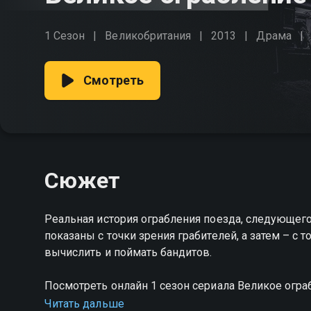
1 Сезон
Великобритания
2013
Драма
Смотреть
Сюжет
Реальная история ограбления поезда, следующего 
показаны с точки зрения грабителей, а затем – с 
вычислить и поймать бандитов.
Посмотреть онлайн 1 сезон сериала Великое огр
хорошем HD качестве на Смотрёшке
Читать дальше