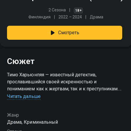
2 Сезона
18+
Финляндия
2022 – 2024
Драма
Смотреть
Сюжет
Тимо Харьюнпяя — известный детектив,
прославившийся своей искренностью и
пониманием как к жертвам, так и к преступникам.
Вместе со своей напарницей Онервой Нюканен он
Читать дальше
берётся за расследование серии загадочных
убийств, потрясающих Хельсинки.
Жанр
Драма, Криминальный
Посмотреть онлайн 2 сезон сериала Полиция
Хельсинки вы можете совершенно бесплатно в