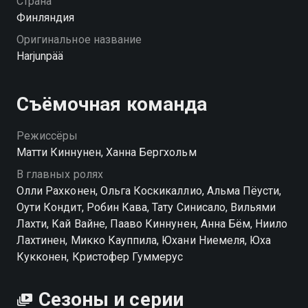
Страна
хорошем HD качестве на Смотрёшке
Финляндия
Оригинальное название
Harjunpää
Съёмочная команда
Режиссёры
Матти Киннунен, Ханна Бергхольм
В главных ролях
Олли Рахконен, Ольга Коскикаллио, Альма Пёусти,
Оути Кондит, Робин Кава, Тату Синисало, Вильями
Лахти, Кай Вайне, Пааво Киннунен, Анна Бём, Ниило
Лахтинен, Микко Кауппила, Юхани Ниемеля, Юха
Кукконен, Кристофер Гуммерус
Сезоны и серии