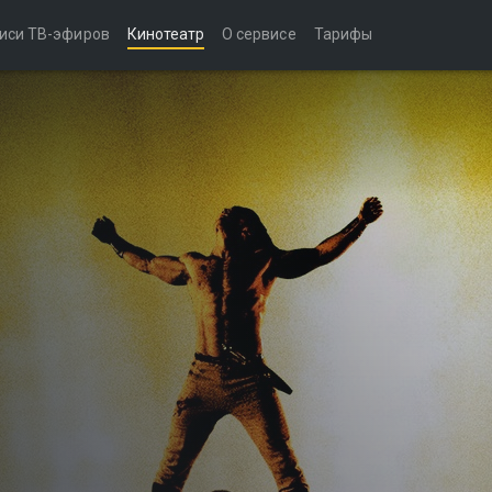
иси ТВ-эфиров
Кинотеатр
О сервисе
Тарифы