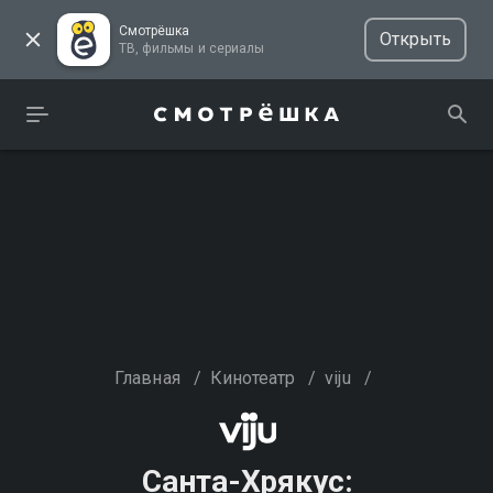
Смотрёшка
Открыть
ТВ, фильмы и сериалы
Главная
/
Кинотеатр
/
viju
/
Санта-Хрякус: