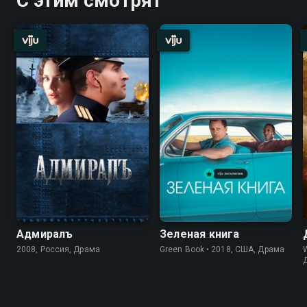
С этим смотрят
Адмиралъ
Зеленая книга
2008, Россия, Драма
Green Book • 2018, США, Драма
W