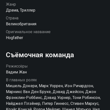
Жанр
Драма, Триллер
Посмотреть онлайн 1 сезон сериала Санта-Хрякус:
Страшдественская сказка вы можете совершенно
Страна
бесплатно в хорошем HD качестве на Смотрёшке
Великобритания
Оригинальное название
Hogfather
Съёмочная команда
Режиссёры
Вадим Жан
В главных ролях
Мишель Докери, Марк Уоррен, Иэн Ричардсон,
Марникс Ван Ден Бруке, Дэвид Джейсон, Джон
Фрэнклин-Роббинс, Дэвид Уорнер, Тони Робинсон,
Найджел Плэйнер, Питер Гиннесс, Стивен Маркус,
Крэйг Конуэй, Родри Мейлир, Шинед Мэтьюз, Нил