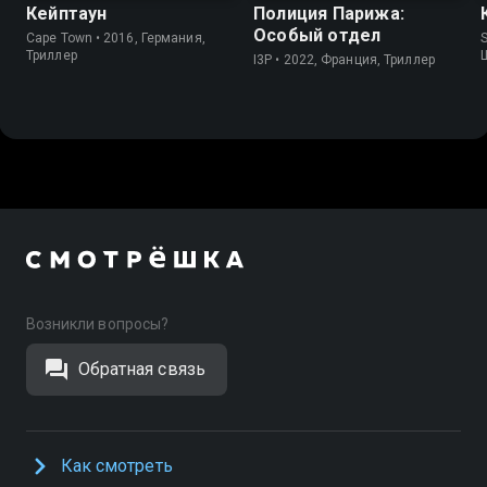
Кейптаун
Полиция Парижа:
Особый отдел
Cape Town • 2016, Германия,
S
Триллер
I3P • 2022, Франция, Триллер
Возникли вопросы?
Обратная связь
Как смотреть