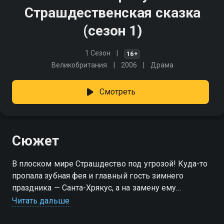
Страшдественская сказка
(сезон 1)
1 Сезон
16+
Великобритания
2006
Драма
Смотреть
Сюжет
В плоском мире Страшдество под угрозой! Куда-то
пропала зубная фея и главный гость зимнего
праздника — Санта-Хрякус, а на замену ему
поздравлять детей выходит… дедушка Смерть!
Читать дальше
А тем временем его внучка и её друзья
отправляются искать пропавших волшебников.