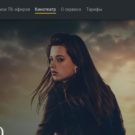
иси ТВ-эфиров
Кинотеатр
О сервисе
Тарифы
)