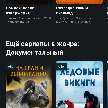
Помпеи: после
Разгадка тайны
извержения
пирамид
Pompeii: After the Eruption • 2019,
The Pyramids: Solving the
M
Великобритания,
Mystery • 2019, Франция,
Документальный
Документальный
Ещё сериалы в жанре:
Документальный