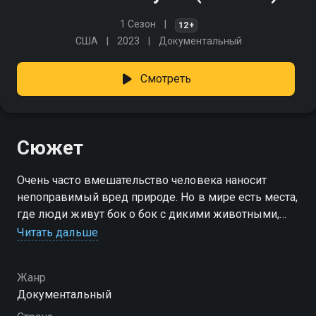
1 Сезон
12+
США
2023
Документальный
Смотреть
Сюжет
Очень часто вмешательство человека наносит
непоправимый вред природе. Но в мире есть места,
где люди живут бок о бок с дикими животными,
не уничтожая их и не разрушая местную экосистему.
Читать дальше
Посмотреть онлайн 1 сезон сериала Земля без суши
Жанр
вы можете совершенно бесплатно в хорошем HD
Документальный
качестве на Смотрёшке