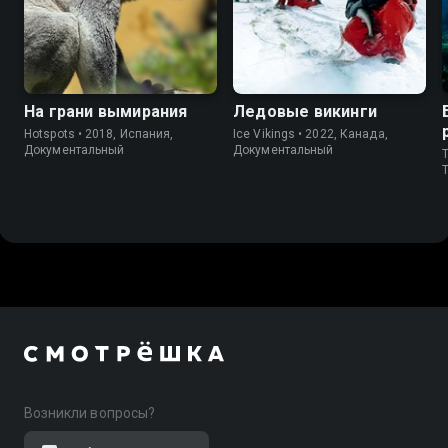
На грани вымирания
Ледовые викинги
Hotspots • 2018, Испания,
Ice Vikings • 2022, Канада,
Документальный
Документальный
T
T
Возникли вопросы?