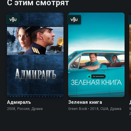
С этим смотрят
Адмиралъ
Зеленая книга
2008, Россия, Драма
Green Book • 2018, США, Драма
W