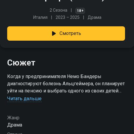
2 Сезона
18+
Италия
2023 – 2025
Драма
Смотреть
Сюжет
Когда у предпринимателя Немо Бандеры
диагностируют болезнь Альцгеймера, он планирует
уйти на пенсию и выбрать одного из своих детей
в качестве наследника. Вычеркнув из списка своего
Читать дальше
крестника Марио, Немо приводит в действие
безжалостный план адвоката по дискредитации
Жанр
своих конкурентов.
Драма
Посмотреть онлайн 1 сезон сериала Патриарх вы