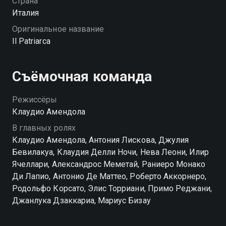
Страна
можете совершенно бесплатно в хорошем HD
Италия
качестве на Смотрёшке
Оригинальное название
Il Patriarca
Съёмочная команда
Режиссёры
Клаудио Амендола
В главных ролях
Клаудио Амендола, Антония Лискова, Джулия
Бевилакуа, Клаудия Делли Ночи, Нева Леони, Илир
Ячеллари, Александрос Меметай, Раниеро Монако
Ди Лапио, Антонио Де Маттео, Роберто Аккорнеро,
Родольфо Корсато, Элис Торриани, Примо Реджани,
Джанлука Дзаккариа, Мариус Бизау