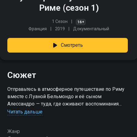
Риме (сезон 1)
1 Сезон
16+
Франция
2019
Документальный
Смотреть
Сюжет
Отправьтесь в атмосферное путешествие по Риму
вместе с Луаной Бельмондо и её сыном
Алессандро — туда, где оживают воспоминания
детства, семейные традиции и подлинный вкус
Читать дальше
Италии. Прогуливаясь по живописным улицам
Вечного города, они откроют любимые места
Жанр
местных жителей, поделятся секретами римской