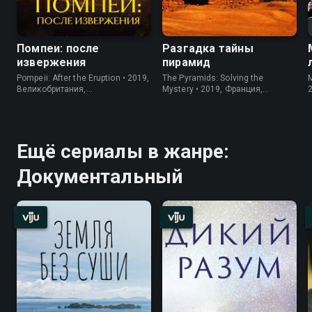
Помпеи: после
Разгадка тайны
извержения
пирамид
Pompeii: After the Eruption • 2019,
The Pyramids: Solving the
M
Великобритания,
Mystery • 2019, Франция,
Документальный
Документальный
Ещё сериалы в жанре:
Документальный