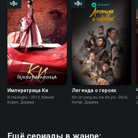
Императрица Ки
Легенда о героях
Ki Hwanghu • 2013, Южная
Xin jin yong wu xia shi jie • 2024,
L
Корея, Дорама
Китай, Дорама
Ещё сериалы в жанре: