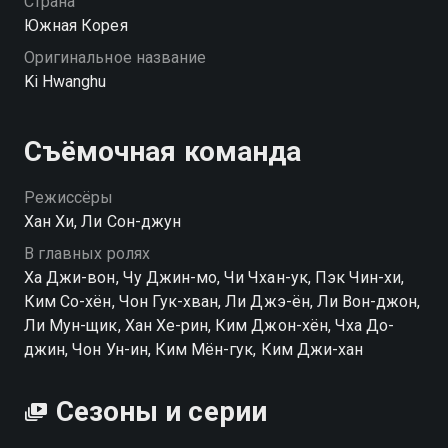
Страна
Южная Корея
Оригинальное название
Ki Hwanghu
Съёмочная команда
Режиссёры
Хан Хи, Ли Сон-джун
В главных ролях
Ха Джи-вон, Чу Джин-мо, Чи Чхан-ук, Пэк Чин-хи,
Ким Со-хён, Чон Гук-хван, Ли Джэ-ён, Ли Вон-джон,
Ли Мун-щик, Хан Хе-рин, Ким Джон-хён, Чха До-
джин, Чон Ун-ин, Ким Мён-гук, Ким Джи-хан
Сезоны и серии