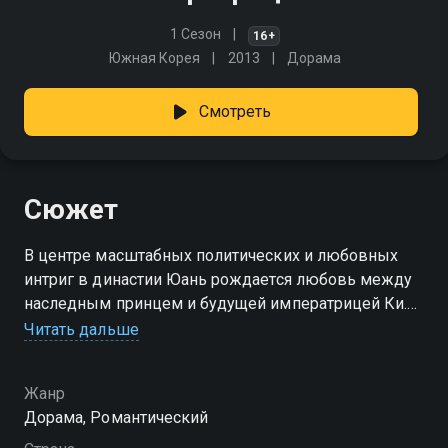
1 Сезон
16+
Южная Корея
2013
Дорама
Смотреть
Сюжет
В центре масштабных политических и любовных
интриг в династии Юань рождается любовь между
наследным принцем и будущей императрицей Ки.
Бедная кореянка взойдёт на престол
Читать дальше
могущественной империи.
Жанр
Дорама, Романтический