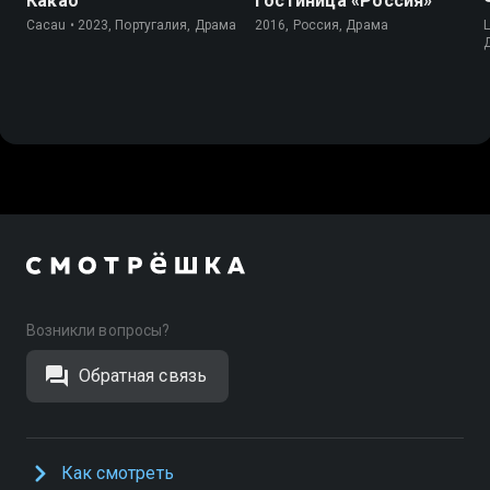
Какао
Гостиница «Россия»
Cacau • 2023, Португалия, Драма
2016, Россия, Драма
L
Возникли вопросы?
Обратная связь
Как смотреть