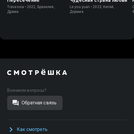
Пересечение
Чудесная страна любви
Travessia • 2022, Бразилия,
Le you yuan • 2023, Китай,
O
Драма
Дорама
Возникли вопросы?
Обратная связь
Как смотреть