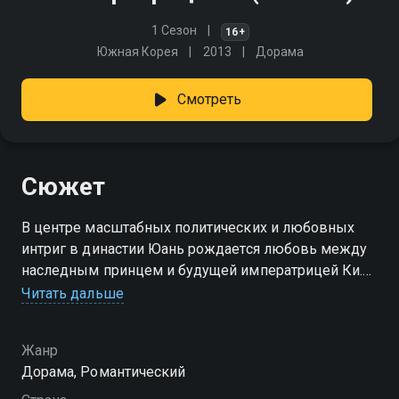
1 Сезон
16+
Южная Корея
2013
Дорама
Смотреть
Сюжет
В центре масштабных политических и любовных
интриг в династии Юань рождается любовь между
наследным принцем и будущей императрицей Ки.
Бедная кореянка взойдёт на престол
Читать дальше
могущественной империи.
Жанр
Посмотреть онлайн 1 сезон сериала Императрица
Дорама, Романтический
Ки вы можете совершенно бесплатно в хорошем
HD качестве на Смотрёшке