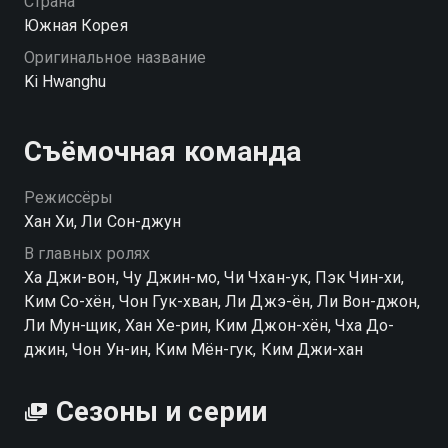
Страна
Южная Корея
Оригинальное название
Ki Hwanghu
Съёмочная команда
Режиссёры
Хан Хи, Ли Сон-джун
В главных ролях
Ха Джи-вон, Чу Джин-мо, Чи Чхан-ук, Пэк Чин-хи,
Ким Со-хён, Чон Гук-хван, Ли Джэ-ён, Ли Вон-джон,
Ли Мун-щик, Хан Хе-рин, Ким Джон-хён, Чха До-
джин, Чон Ун-ин, Ким Мён-гук, Ким Джи-хан
Сезоны и серии