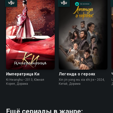
Императрица Ки
Легенда о героях
Ki Hwanghu • 2013, Южная
Xin jin yong wu xia shi jie • 2024,
L
Корея, Дорама
Китай, Дорама
Ещё сериалы в жанре: