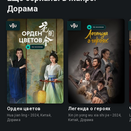
Дорама
Орден цветов
Легенда о героях
Hua jian ling • 2024, Китай,
Xin jin yong wu xia shi jie • 2024,
L
Дорама
Китай, Дорама