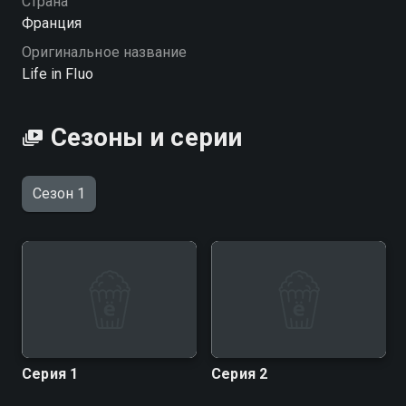
Страна
Посмотреть онлайн 1 сезон сериала Жизнь в
Франция
свечении вы можете совершенно бесплатно в
Оригинальное название
хорошем HD качестве на Смотрёшке
Life in Fluo
Сезоны и серии
Сезон 1
Серия 1
Серия 2