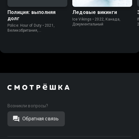
Полиция: выполняя
Ледовые викинги
долг
Ice Vikings • 2022, Канада,
I
Документальный
Police: Hour of Duty • 2021,
Великобритания,
Документальный
Возникли вопросы?
Обратная связь