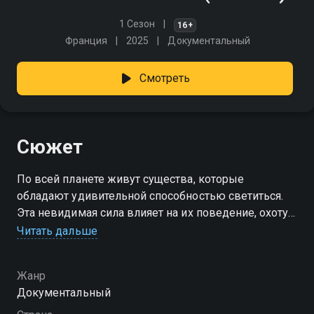
1 Сезон
16+
Франция
2025
Документальный
Смотреть
Сюжет
По всей планете живут существа, которые
обладают удивительной способностью светиться.
Эта невидимая сила влияет на их поведение, охоту
и размножение. Исследование мира
Читать дальше
флуоресцентных видов — от пауков до медуз
и растений — открывает тайны природы с помощью
Жанр
учёных и зрелищных визуальных и звуковых
Документальный
эффектов.