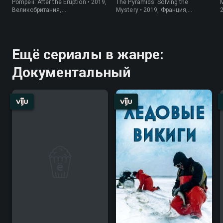
Pompeii: After the Eruption • 2019,
The Pyramids: Solving the
M
Великобритания,
Mystery • 2019, Франция,
Документальный
Документальный
Ещё сериалы в жанре:
Документальный