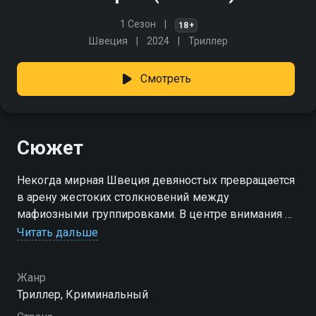
1 Сезон
18+
Швеция
2024
Триллер
Смотреть
Сюжет
Некогда мирная Швеция девяностых превращается
в арену жестоких столкновений между
мафиозными группировками. В центре внимания —
гангстер Радован Якович, который проходит путь
Читать дальше
от нищеты к богатству благодаря контрабанде
сигарет. Противостоит ему офицер полиции Гённ
Жанр
Филак, вынужденная бороться не только
Триллер, Криминальный
с преступностью, но и с собственным
руководством, которое, похоже, не осознает,