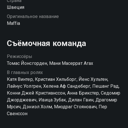
Страна
насколько серьезной и кровавой угрозой является
Швеция
охвативший страну новый нелегальный бизнес.
Оригинальное название
Maffia
Посмотреть онлайн 1 сезон сериала Мафия вы
можете совершенно бесплатно в хорошем HD
качестве на Смотрёшке
Съёмочная команда
Режиссёры
Томас Йонсгорден, Мани Масеррат Агах
В главных ролях
Катя Винтер, Кристиан Хильборг, Йенс Хультен,
Лайнус Уолгрен, Хелена Аф Сандеберг, Пешанг Рад,
Конни Джей Кристианссон, Анна Брикстер, Седомир
Джорджевич, Ивица Зубак, Дилан Гвин, Драгомир
Мрсич, Дэниэл Холм, Миодраг Стоянович, Пер
Свенссон