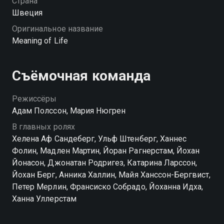
Страна
вы можете совершенно бесплатно в хорошем HD
Швеция
качестве на Смотрёшке
Оригинальное название
Meaning of Life
Съёмочная команда
Режиссёры
Адам Полссон, Мария Нюгрен
В главных ролях
Хелена Аф Сандеберг, Ульф Штенберг, Ханнес
Фолин, Мадлен Мартин, Йоран Рагнерстам, Йохан
Йонасон, Джонатан Родригез, Катарина Ларссон,
Йохан Берг, Анника Халлин, Майя Ханссон-Бергвист,
Петер Мерлин, Франсиско Собрадо, Йоханна Идха,
Ханна Уллерстам