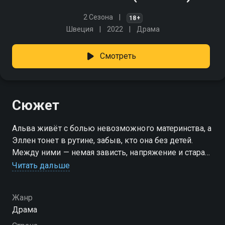
2 Сезона
18+
Швеция
2022
Драма
Смотреть
Сюжет
Альва живёт с болью невозможного материнства, а
Эллен тонет в рутине, забыв, кто она без детей.
Между ними — немая зависть, напряжение и старая
привязанность. Но, несмотря на разность судеб, они
Читать дальше
держатся вместе, пытаясь не утратить главное —
связь, которая сильнее обид. «Смысл жизни» —
Жанр
смотрите онлайн в хорошем качестве.
Драма
Посмотреть онлайн 2 сезон сериала Смысл жизни