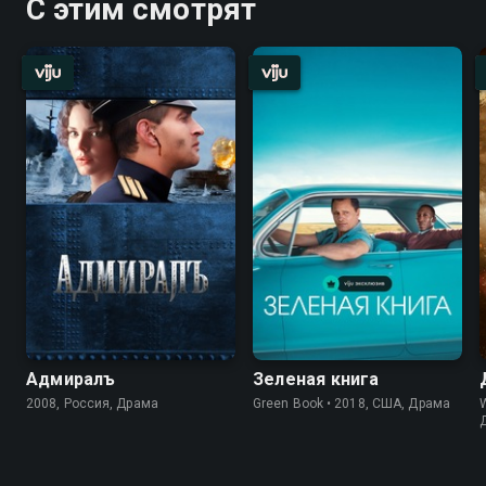
С этим смотрят
Адмиралъ
Зеленая книга
2008, Россия, Драма
Green Book • 2018, США, Драма
W