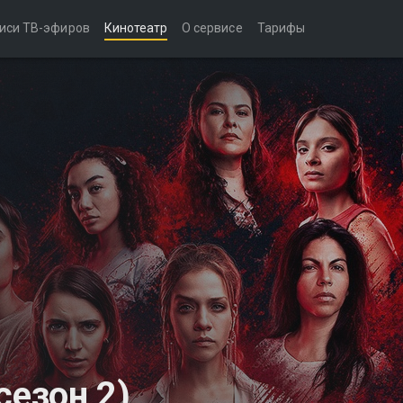
иси ТВ-эфиров
Кинотеатр
О сервисе
Тарифы
езон 2)