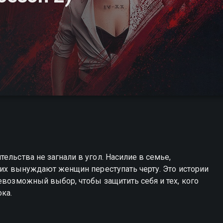
ельства не загнали в угол. Насилие в семье,
зких вынуждают женщин переступать черту. Это истории
евозможный выбор, чтобы защитить себя и тех, кого
ка.
бийцы вы можете совершенно бесплатно в хорошем