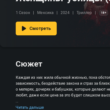
1 Сезон
Мексика
2024
Триллер
18+
Смотреть
Сюжет
Каждая из них жила обычной жизнью, пока обстоят
зависимость, бездействие закона и страх за бли
о матерях, дочерях и бабушках, которые делают н
любят, даже если цена за это будет слишком высо
Посмотреть онлайн 2 сезон сериала Женщины-у
Читать дальше