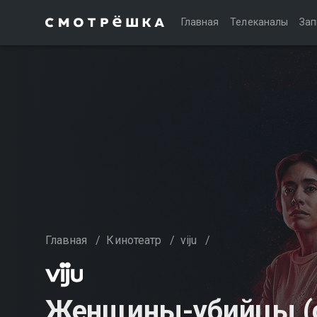
Главная
Телеканалы
Зап
Главная
/
Кинотеатр
/
viju
/
Женщины-убийцы (с