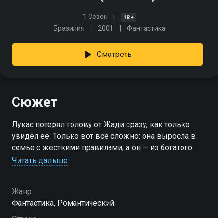
1 Сезон
18+
Бразилия
2001
Фантастика
Смотреть
Сюжет
Лукас потерял голову от Жади сразу, как только
увидел её. Только вот всё сложно: она выросла в
семье с жёсткими правилами, а он — из богатого
рода, где свои устои и ожидания. Ситуация
Читать дальше
становится ещё запутаннее после смерти его брата-
близнеца Диогу. Крёстный отец ребят, талантливый
Жанр
врач Альбьери, не может смириться с потерей и
Фантастика, Романтический
идёт на отчаянный шаг — тайно создаёт
человеческий клон. Эксперимент удаётся, но правда