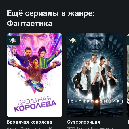
Ещё сериалы в жанре:
Фантастика
Бродячая королева
Суперпозиция
Vagrant Queen • 2020, США,
2022, Россия, Приключения
T