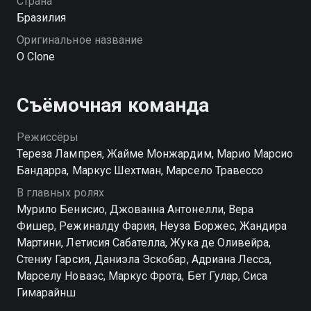
Страна
об этом не должна выйти наружу, иначе
Бразилия
последствия будут необратимыми. «Клон» —
Оригинальное название
смотрите онлайн в хорошем качестве.
O Clone
Посмотреть онлайн 1 сезон сериала Клон вы
можете совершенно бесплатно в хорошем HD
Съёмочная команда
качестве на Смотрёшке
Режиссёры
Тереза Лампрея, Жайме Монжардим, Марио Марсио
Бандарра, Маркус Шехтман, Марсело Травессо
В главных ролях
Мурило Бенисио, Джованна Антонелли, Вера
Фишер, Режиналду Фария, Неуза Боржес, Жандира
Мартини, Летисия Сабателла, Жука де Оливейра,
Стениу Гарсия, Даниэла Эскобар, Адриана Лесса,
Марселу Новаэс, Маркус Фрота, Бет Гулар, Сиса
Гимарайнш