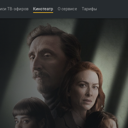
иси ТВ-эфиров
Кинотеатр
О сервисе
Тарифы