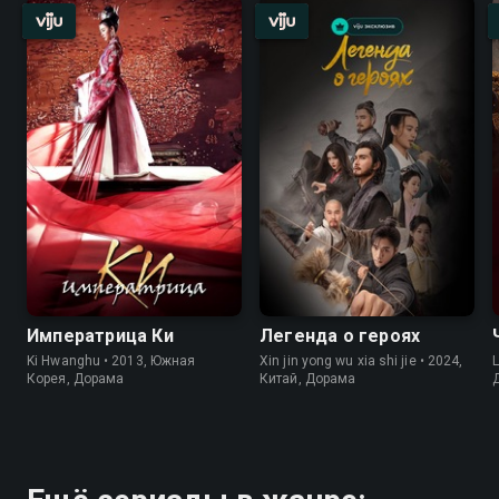
Императрица Ки
Легенда о героях
Ki Hwanghu • 2013, Южная
Xin jin yong wu xia shi jie • 2024,
L
Корея, Дорама
Китай, Дорама