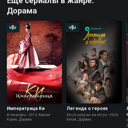
Ещё сериалы в жанре:
Дорама
Императрица Ки
Легенда о героях
Ki Hwanghu • 2013, Южная
Xin jin yong wu xia shi jie • 2024,
Корея, Дорама
Китай, Дорама
F