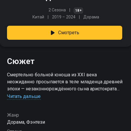
2 Сезона
18+
Китай
2019 – 2024
Дорама
Смотреть
Сюжет
Смертельно больной юноша из XXI века
неожиданно просыпается в теле младенца древней
эпохи — незаконнорождённого сына аристократа
могущественной империи Южного Цина. Стремясь
Читать дальше
раскрыть тайну своего необъяснимого
перерождения, он оказывается втянут в опасную
Жанр
игру за власть, любовь и правду в роскошном, но
Дорама, Фэнтези
коварном мире имперского Китая.