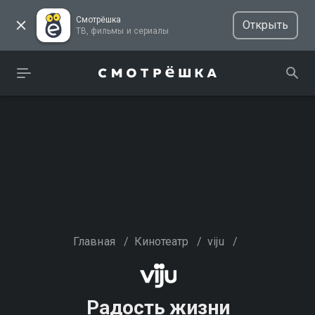
Смотрёшка
Открыть
ТВ, фильмы и сериалы
Главная
/
Кинотеатр
/
viju
/
Радость жизни