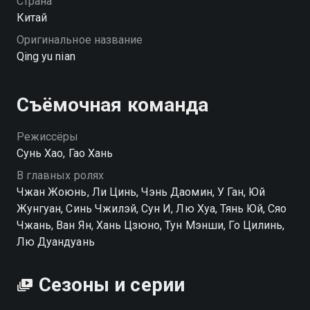
Страна
Китай
Оригинальное название
Qing yu nian
Съёмочная команда
Режиссёры
Сунь Хао, Гао Хань
В главных ролях
Чжан Жоюнь, Ли Цинь, Чэнь Даомин, У Ган, Юй
Жунгуан, Синь Чжилэй, Сун И, Лю Хуа, Тянь Юй, Сяо
Чжань, Ван Ян, Хань Цзюно, Тун Мэнши, Го Цилинь,
Лю Дуандуань
Сезоны и серии