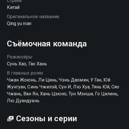
Страна
Посмотреть онлайн 1 сезон сериала Радость жизни
Китай
вы можете совершенно бесплатно в хорошем HD
Оригинальное название
качестве на Смотрёшке
Qing yu nian
Съёмочная команда
Режиссёры
Сунь Хао, Гао Хань
В главных ролях
Чжан Жоюнь, Ли Цинь, Чэнь Даомин, У Ган, Юй
Жунгуан, Синь Чжилэй, Сун И, Лю Хуа, Тянь Юй, Сяо
Чжань, Ван Ян, Хань Цзюно, Тун Мэнши, Го Цилинь,
Лю Дуандуань
Сезоны и серии