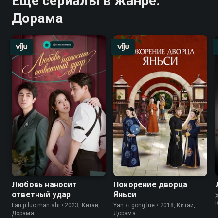
Ещё сериалы в жанре:
Дорама
Любовь наносит
Покорение дворца
ответный удар
Яньси
X
Fan ji luo man shi • 2023, Китай,
Yan xi gong lüe • 2018, Китай,
Дорама
Дорама