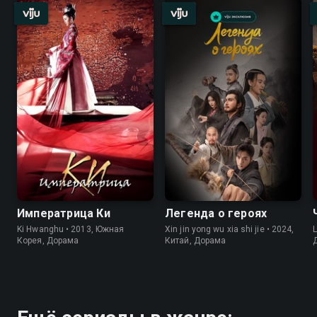
Императрица Ки
Легенда о героях
Ki Hwanghu • 2013, Южная
Xin jin yong wu xia shi jie • 2024,
L
Корея, Дорама
Китай, Дорама