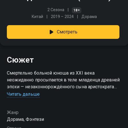
2 Сезона
18+
Китай
2019 – 2024
Дорама
Смотреть
Сюжет
Смертельно больной юноша из XXI века
неожиданно просыпается в теле младенца древней
эпохи — незаконнорождённого сына аристократа
могущественной империи Южного Цина. Стремясь
Читать дальше
раскрыть тайну своего необъяснимого
перерождения, он оказывается втянут в опасную
Жанр
игру за власть, любовь и правду в роскошном, но
Дорама, Фэнтези
коварном мире имперского Китая.