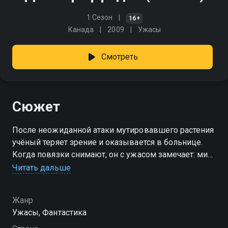
1 Сезон
16+
Канада
2009
Ужасы
Смотреть
Сюжет
После неожиданной атаки мутировавшего растения
учёный теряет зрение и оказывается в больнице.
Когда повязки снимают, он с ужасом замечает: мир
вокруг изменился — почти все ослепли, а триффиды,
Читать дальше
некогда безобидные, размножились и вышли из-
под контроля. Теперь они охотятся, и спасение —
Жанр
лишь у тех, кто всё ещё может видеть. «День
Ужасы, Фантастика
Триффидов» — смотрите онлайн в хорошем
качестве.