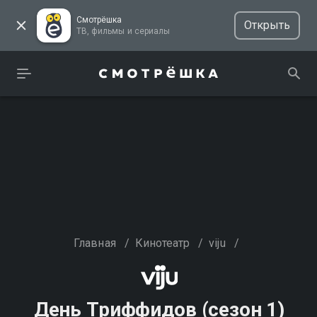
Смотрёшка
Открыть
ТВ, фильмы и сериалы
Главная
/
Кинотеатр
/
viju
/
День Триффидов (сезон 1)