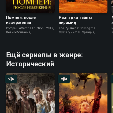
Помпеи: после
Разгадка тайны
извержения
пирамид
Pompeii: After the Eruption • 2019,
The Pyramids: Solving the
M
Великобритания,
Mystery • 2019, Франция,
Документальный
Документальный
Ещё сериалы в жанре:
Исторический