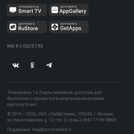
МЫ В СОЦСЕТЯХ
Телеканалы 1 и 2 мультиплексов доступны для
бесплатного просмотра в непрерывном режиме,
круглосуточно.
© 2014 — 2026, ООО «ЛайфСтрим», 109240, г. Москва,
ул. Николоямская, д. 13, стр. 2, этаж 2, ИНН 7710918800
Поддержка: help@smotreshka.tv