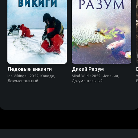
Ледовые викинги
Дикий Разум
Ice Vikings • 2022, Канада,
Mind Wild • 2022, Испания,
W
Документальный
Документальный