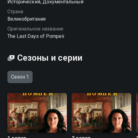
Исторический, Документальный
и последних мгновений существования города.
Страна
Посмотреть онлайн 1 сезон сериала Последние дни
Великобритания
Помпеи вы можете совершенно бесплатно в
Оригинальное название
хорошем HD качестве на Смотрёшке
The Last Days of Pompeii
Сезоны и серии
Сезон 1