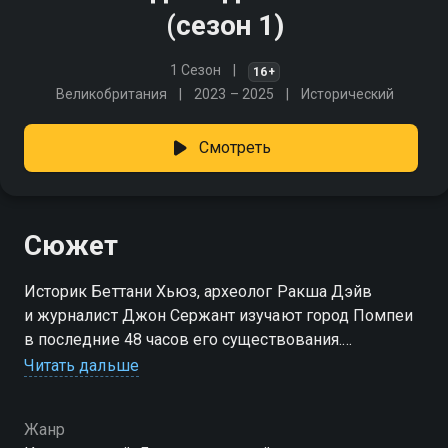
(сезон 1)
1 Сезон
16+
Великобритания
2023 – 2025
Исторический
Смотреть
Сюжет
Историк Беттани Хьюз, археолог Ракша Дэйв
и журналист Джон Сержант изучают город Помпеи
в последние 48 часов его существования.
Исследование извержения Везувия, основанное
Читать дальше
на новейших научных методах, доступ к ранее
закрытым территориям и современные технологии
Жанр
приоткрывают тайны повседневной жизни римлян