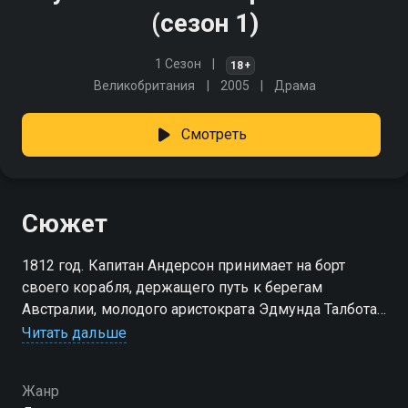
(сезон 1)
1 Сезон
18+
Великобритания
2005
Драма
Смотреть
Сюжет
1812 год. Капитан Андерсон принимает на борт
своего корабля, держащего путь к берегам
Австралии, молодого аристократа Эдмунда Талбота.
Джентльмен лелеет надежду описать
Читать дальше
захватывающий опыт морского путешествия.
Однако его идеалистическим представлениям
Жанр
о романтике океана вскоре суждено будет