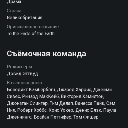
Драма
разбиться о суровую и неприглядную реальность
жизни на корабле.
Страна
Великобритания
Посмотреть онлайн 1 сезон сериала Путешествие на
Оригинальное название
край Земли вы можете совершенно бесплатно в
To the Ends of the Earth
хорошем HD качестве на Смотрёшке
Съёмочная команда
Режиссёры
Дэвид Эттвуд
В главных ролях
Бенедикт Камбербэтч, Джаред Харрис, Джейми
Сивес, Ричард МакКейб, Виктория Хэмилтон,
Джонатан Слингер, Тим Делап, Ванесса Пайк, Сэм
Нил, Роберт Хоббс, Крис Уокер, Денис Блэк, Паула
Дженнингс, Брайан Петтифер, Том Фишер