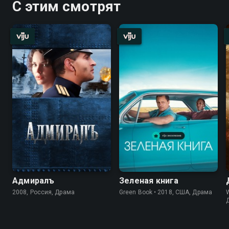
С этим смотрят
Адмиралъ
Зеленая книга
2008, Россия, Драма
Green Book • 2018, США, Драма
W