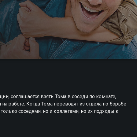
иции, соглашается взять Тома в соседи по комнате,
на работе. Когда Тома переводят из отдела по борьбе
 только соседями, но и коллегами, но их подходы к
вы можете совершенно бесплатно в хорошем HD