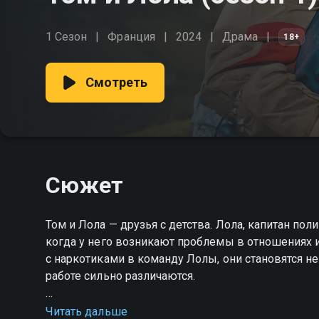
1 Сезон
Франция
2024
Драма
18+
Смотреть
Сюжет
Том и Лола — друзья с детства. Лола, капитан пол
когда у него возникают проблемы в отношениях и 
с наркотиками в команду Лолы, они становятся не
работе сильно различаются.
Посмотреть онлайн 1 сезон сериала Том и Лола 
Читать дальше