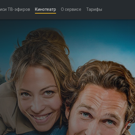
иси ТВ-эфиров
Кинотеатр
О сервисе
Тарифы