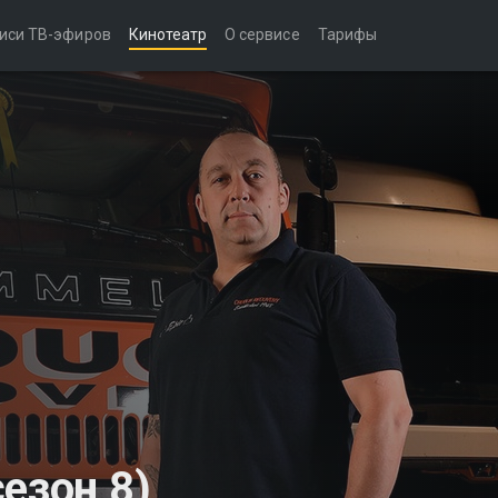
иси ТВ-эфиров
Кинотеатр
О сервисе
Тарифы
езон 8)