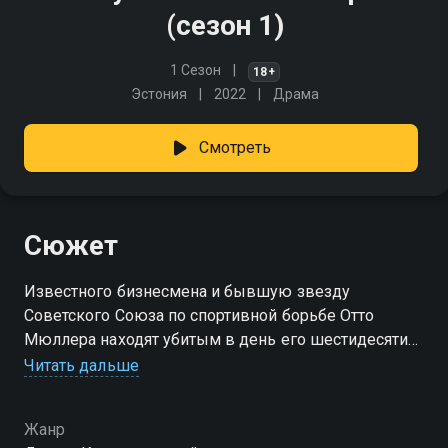
(сезон 1)
1 Сезон
18+
Эстония
2022
Драма
Смотреть
Сюжет
Известного бизнесмена и бывшую звезду
Советского Союза по спортивной борьбе Отто
Мюллера находят убитым в день его шестидесяти
пятилетия. Опросы членов его семьи выявляют
Читать дальше
множество темных тайн прошлого и следователи
понимают, что у каждого был мотив для убийства.
Жанр