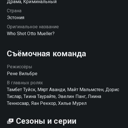
Драма, Криминальный
Посмотреть онлайн 1 сезон сериала Кто убил Отто
Мюллера? вы можете совершенно бесплатно в
Страна
хорошем HD качестве на Смотрёшке
Эстония
Оригинальное название
Who Shot Otto Mueller?
Съёмочная команда
Режиссёры
Рене Вильбре
В главных ролях
Тамбет Туйск, Мярт Аванди, Майт Мальмстен, Дорис
Тислар, Тиина Таурайте, Эвелин Панг, Лиина
Тенносаар, Яан Реккор, Хилье Мурел
Сезоны и серии