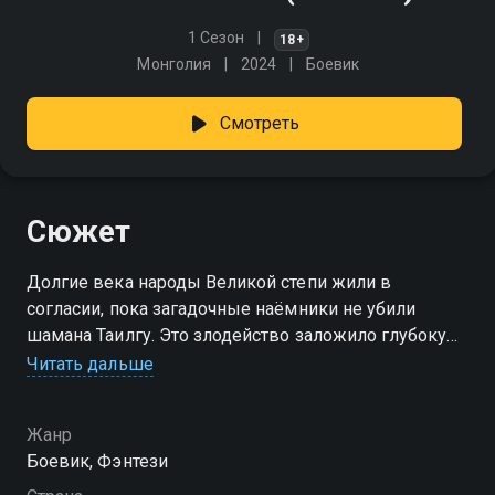
1 Сезон
18+
Монголия
2024
Боевик
Смотреть
Сюжет
Долгие века народы Великой степи жили в
согласии, пока загадочные наёмники не убили
шамана Таилгу. Это злодейство заложило глубокую
вражду между кочевниками. Воинам предстоит
Читать дальше
распутать заговор, защитить Святую Гору —
источник драгоценных камней, и спасти свою
Жанр
землю.
Боевик, Фэнтези
Посмотреть онлайн 1 сезон сериала Воины волки