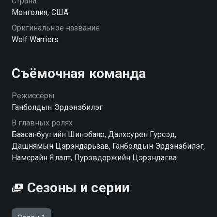
Страна
вы можете совершенно бесплатно в хорошем HD
Монголия, США
качестве на Смотрёшке
Оригинальное название
Wolf Warriors
Съёмочная команда
Режиссёры
Ганболдын Эрдэнэбилэг
В главных ролях
Баасанбуугийн Шинэбаяр, Далхсурен Гурсэд,
Дашнямын Цэрэндарьзав, Ганболдын Эрдэнэбилэг,
Намсрайн Ялалт, Пурэвдоржийн Цэрэндагва
Сезоны и серии