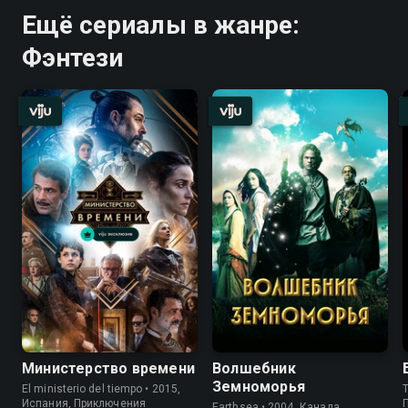
Ещё сериалы в жанре:
Фэнтези
Министерство времени
Волшебник
Земноморья
El ministerio del tiempo • 2015,
T
Испания, Приключения
Earthsea • 2004, Канада,