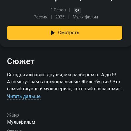
1 Сезон
0+
Россия
2025
Мультфильм
Смотреть
Сюжет
Сегодня алфавит, друзья, мы разберем от А до Я!
А помогут нам в этом красочные Желе-буквы! Это
самый вкусный мультсериал, который познакомит
маленьких зрителей с буквами и звуками русского
Читать дальше
алфавита. С каждой буквой дружат слова, которые
начинаются на нее. Разноцветные картинки помогут
Жанр
малышам быстрее запомнить названия растений,
Мультфильм
животных, фруктов и овощей. Учиться читать с viju
легко и весело!