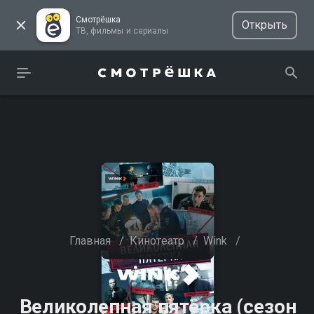
Смотрёшка
Открыть
ТВ, фильмы и сериалы
Главная
/
Кинотеатр
/
Wink
/
Великолепная пятёрка (сезон