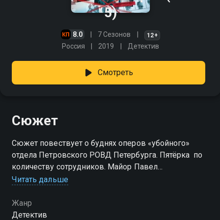
5)
8.0
7 Сезонов
12+
Россия
2019
Детектив
Смотреть
Сюжет
Сюжет повествует о буднях оперов «убойного»
отдела Петровского РОВД Петербурга. Пятёрка  по
количеству сотрудников. Майор Павел
Шапошников, капитаны Дмитрий Красавченко и
Читать дальше
Тимур Бубнов, старший лейтенант Антон Ветров и
лейтенант Владимир Кузьмин. Пять разных
Жанр
характеров, которые сплотил их командир,
Детектив