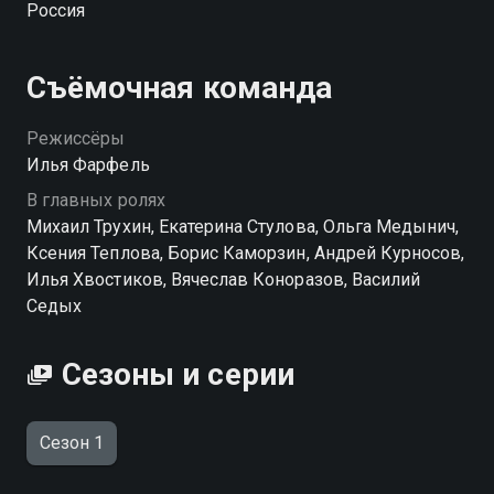
Россия
интересоваться историей Древнего Рима и
представлять себя в роли знаменитого римского
однофамильца. Казалось бы, смешно, но эта
Съёмочная команда
комическая метаморфоза позволяет ему по-новому
взглянуть на себя и принять судьбоносное решение
Режиссёры
— поменять фамилию, а вместе с ней и всю свою
Илья Фарфель
жизнь, и жизнь поселка, в который он переезжает
В главных ролях
из города, а дальше — кто знает — может, даже и
Михаил Трухин, Екатерина Стулова, Ольга Медынич,
жизнь всей России.
Ксения Теплова, Борис Каморзин, Андрей Курносов,
Илья Хвостиков, Вячеслав Коноразов, Василий
Седых
Сезоны и серии
Сезон 1