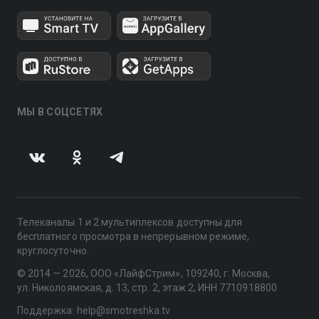
МЫ В СОЦСЕТЯХ
Телеканалы 1 и 2 мультиплексов доступны для
бесплатного просмотра в непрерывном режиме,
круглосуточно.
© 2014 — 2026, ООО «ЛайфСтрим», 109240, г. Москва,
ул. Николоямская, д. 13, стр. 2, этаж 2, ИНН 7710918800
Поддержка: help@smotreshka.tv