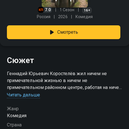
7.0
1 Сезон
16+
Россия
2026
Комедия
Смотреть
Сюжет
Геннадий Юрьевич Коростелёв жил ничем не
примечательной жизнью в ничем не
примечательном районном центре, работая на ничем
не примечательной работе, пока случайно не узнал
Читать дальше
старую семейную тайну: оказывается Коростелёв он
только по фамилии, а по крови он Цезарь — сын
Жанр
заезжего полковника, когда-то служившего в их
Комедия
краях. Новость производит на Геннадия Юрьевича
Страна
неизгладимое впечатление — он начинает