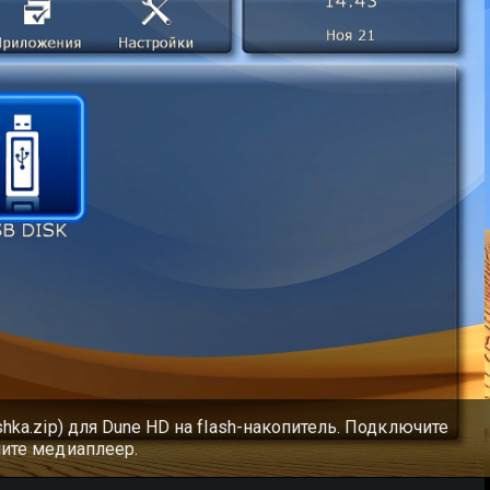
hka.zip) для Dune HD на flash-накопитель. Подключите
чите медиаплеер.