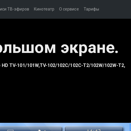
иси ТВ-эфиров
Кинотеатр
О сервисе
Тарифы
ольшом экране.
HD TV-101/101W,TV-102/102С/102С-T2/102W/102W-T2,