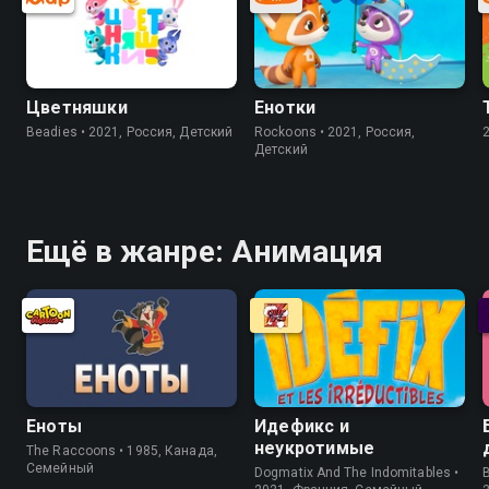
Цветняшки
Енотки
Beadies • 2021, Россия, Детский
Rockoons • 2021, Россия,
Детский
Ещё в жанре: Анимация
Еноты
Идефикс и
неукротимые
The Raccoons • 1985, Канада,
Cемейный
Dogmatix And The Indomitables •