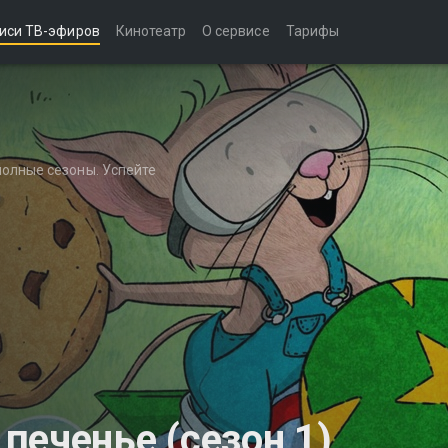
иси ТВ-эфиров
Кинотеатр
О сервисе
Тарифы
полные сезоны. Успейте
печенье (сезон 1)