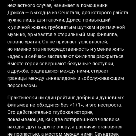
несчастного случая, нанимает в помощники
Дрисса — выходца из Сенегала, для которого работа
нужна лишь для галочки. Дрисс, привыкший
к уличной жизни, грубоватым шуткам и ритмичной
музыке, врывается в стерильный мир Филиппа,
словно ураган. Он не признаёт условностей,
но именно эта непосредственность и умение жить
«здесь и сейчас» заставляют Филиппа раскрыться.
Вместе герои совершают безумные поступки,
а дружба, родившаяся между ними, стирает
границы между «инвалидом» и «обслуживающим
персоналом».
Практически ни один рейтинг добрых и душевных
фильмов не обходится без «1+1», и это неспроста.
Это действительно глубокая история,
показывающая, как два потерявшихся человека
находят друг в друге опору, а различия становятся
не пропастью, а мостом между ними. Саундтрек